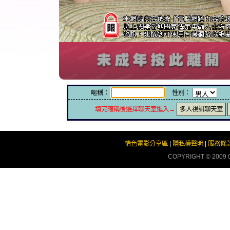
暱稱：
性別：
填完暱稱後選擇聊天室進入→
多人視訊聊天室
情色電影分享區
|
隱私權聲明
|
服務條
COPYRIGHT © 2009